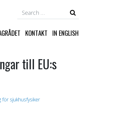
Search
AGRÅDET
KONTAKT
IN ENGLISH
gar till EU:s
g för sjukhusfysiker