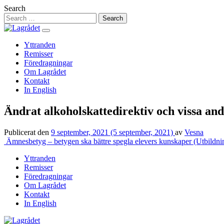
Hoppa
Search
till
innehåll
Yttranden
Remisser
Föredragningar
Om Lagrådet
Kontakt
In English
Ändrat alkoholskattedirektiv och vissa an
Publicerat den
9 september, 2021
(5 september, 2021)
av
Vesna
Inläggsnavigering
Ämnesbetyg – betygen ska bättre spegla elevers kunskaper (Utbildni
Yttranden
Remisser
Föredragningar
Om Lagrådet
Kontakt
In English