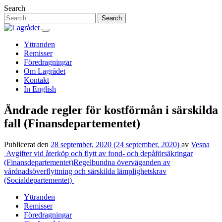
Hoppa
Search
till
innehåll
Yttranden
Remisser
Föredragningar
Om Lagrådet
Kontakt
In English
Ändrade regler för kostförmån i särskilda
fall (Finansdepartementet)
Publicerat den
28 september, 2020
(24 september, 2020)
av
Vesna
Inläggsnavigering
Avgifter vid återköp och flytt av fond- och depåförsäkringar
(Finansdepartementet)
Regelbundna överväganden av
vårdnadsöverflyttning och särskilda lämplighetskrav
(Socialdepartementet)
Yttranden
Remisser
Föredragningar