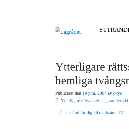
YTTRAND
Ytterligare rät
hemliga tvångs
Publicerat den
19 juni, 2007
av
oxys
Ytterligare rättssäkerhetsgarantier 
Inläggsnavigering
Tillstånd för digital marksänd TV