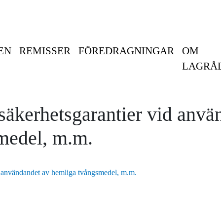
EN
REMISSER
FÖREDRAGNINGAR
OM
LAGRÅ
tssäkerhetsgarantier vid anv
medel, m.m.
vid användandet av hemliga tvångsmedel, m.m.