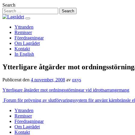
Hoppa
Search
till
innehåll
Yttranden
Remisser
Föredragningar
Om Lagrådet
Kontakt
In English
Ytterligare åtgärder mot ordningsstörnin
Publicerat den
4 november, 2008
av
oxys
Ytterligare åtgärder mot ordningsstörningar vid idrottsarrangemang
Inläggsnavigering
Forum för prövning av slutförvaringssystem för använt kärnbränsle el
Yttranden
Remisser
Föredragningar
Om Lagrådet
Kontakt