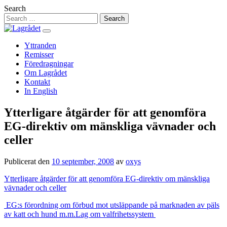
Hoppa
Search
till
innehåll
Yttranden
Remisser
Föredragningar
Om Lagrådet
Kontakt
In English
Ytterligare åtgärder för att genomföra
EG-direktiv om mänskliga vävnader och
celler
Publicerat den
10 september, 2008
av
oxys
Ytterligare åtgärder för att genomföra EG-direktiv om mänskliga
vävnader och celler
Inläggsnavigering
EG:s förordning om förbud mot utsläppande på marknaden av päls
av katt och hund m.m.
Lag om valfrihetssystem