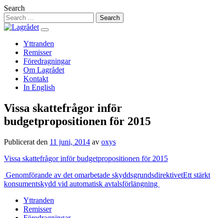
Hoppa
Search
till
innehåll
Yttranden
Remisser
Föredragningar
Om Lagrådet
Kontakt
In English
Vissa skattefrågor inför
budgetpropositionen för 2015
Publicerat den
11 juni, 2014
av
oxys
Vissa skattefrågor inför budgetpropositionen för 2015
Inläggsnavigering
Genomförande av det omarbetade skyddsgrundsdirektivet
Ett stärkt
konsumentskydd vid automatisk avtalsförlängning
Yttranden
Remisser
Föredragningar