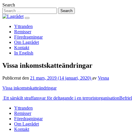
Hoppa
Search
till
innehåll
Yttranden
Remisser
Föredragningar
Om Lagrådet
Kontakt
In English
Vissa inkomstskatteändringar
Publicerat den
21 mars, 2019
(14 januari, 2020)
av
Vesna
Vissa inkomstskatteändringar
Inläggsnavigering
Ett särskilt straffansvar för deltagande i en terroristorganisation
Befrie
Yttranden
Remisser
Föredragningar
Om Lagrådet
Kontakt