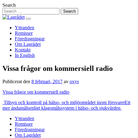
Hoppa
Search
till
innehåll
Yttranden
Remisser
Föredragningar
Om Lagrådet
Kontakt
In English
Vissa frågor om kommersiell radio
Publicerat den
8 februari, 2017
av
oxys
Vissa frågor om kommersiell radio
Inläggsnavigering
Tillsyn och kontroll på hälso- och miljöområdet inom försvaret
Ett
mer ändamålsenligt klagomålssystem i hälso- och sjukvården
Yttranden
Remisser
Föredragningar
Om Lagrådet