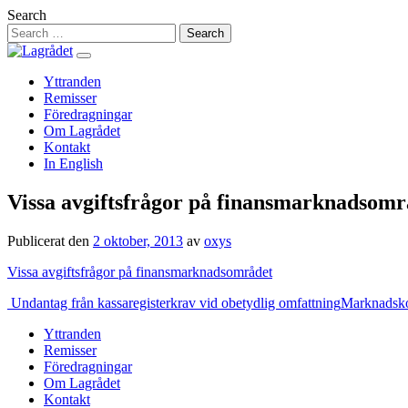
Hoppa
Search
till
innehåll
Yttranden
Remisser
Föredragningar
Om Lagrådet
Kontakt
In English
Vissa avgiftsfrågor på finansmarknadsomr
Publicerat den
2 oktober, 2013
av
oxys
Vissa avgiftsfrågor på finansmarknadsområdet
Inläggsnavigering
Undantag från kassaregisterkrav vid obetydlig omfattning
Marknadskon
Yttranden
Remisser
Föredragningar
Om Lagrådet
Kontakt