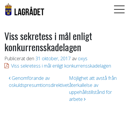
Viss sekretess i mål enligt
konkurrensskadelagen
Publicerat den
31 oktober, 2017
av
oxys
Viss sekretess i mål enligt konkurrensskadelagen
Inläggsnavigering
Genomförande av
Möjlighet att avstå från
oskuldspresumtionsdirektivet
återkallelse av
uppehållstillstånd för
arbete