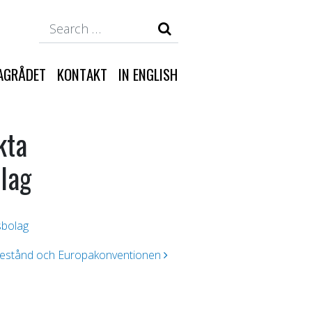
Search
AGRÅDET
KONTAKT
IN ENGLISH
kta
olag
sbolag
estånd och Europakonventionen