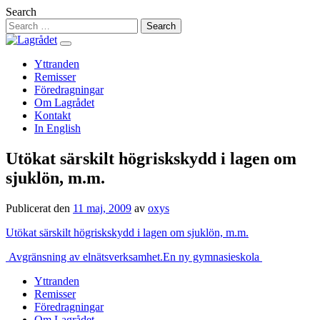
Hoppa
Search
till
innehåll
Yttranden
Remisser
Föredragningar
Om Lagrådet
Kontakt
In English
Utökat särskilt högriskskydd i lagen om
sjuklön, m.m.
Publicerat den
11 maj, 2009
av
oxys
Utökat särskilt högriskskydd i lagen om sjuklön, m.m.
Inläggsnavigering
Avgränsning av elnätsverksamhet.
En ny gymnasieskola
Yttranden
Remisser
Föredragningar
Om Lagrådet