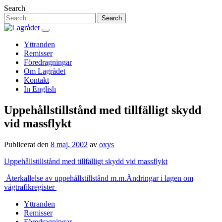
Hoppa
Search
till
innehåll
Yttranden
Remisser
Föredragningar
Om Lagrådet
Kontakt
In English
Uppehållstillstånd med tillfälligt skydd
vid massflykt
Publicerat den
8 maj, 2002
av
oxys
Uppehållstillstånd med tillfälligt skydd vid massflykt
Inläggsnavigering
Återkallelse av uppehållstillstånd m.m.
Ändringar i lagen om
vägtrafikregister
Yttranden
Remisser
Föredragningar