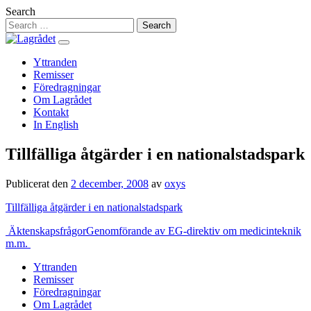
Hoppa
Search
till
innehåll
Yttranden
Remisser
Föredragningar
Om Lagrådet
Kontakt
In English
Tillfälliga åtgärder i en nationalstadspark
Publicerat den
2 december, 2008
av
oxys
Tillfälliga åtgärder i en nationalstadspark
Inläggsnavigering
Äktenskapsfrågor
Genomförande av EG-direktiv om medicinteknik
m.m.
Yttranden
Remisser
Föredragningar
Om Lagrådet