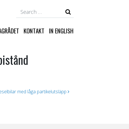
Search
AGRÅDET
KONTAKT
IN ENGLISH
bistånd
ieselbilar med låga partikelutsläpp