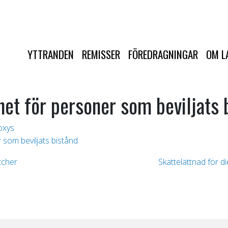
YTTRANDEN
REMISSER
FÖREDRAGNINGAR
OM L
het för personer som beviljats 
oxys
 som beviljats bistånd
tcher
Skattelättnad för d