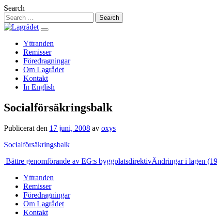
Hoppa
Search
till
innehåll
Yttranden
Remisser
Föredragningar
Om Lagrådet
Kontakt
In English
Socialförsäkringsbalk
Publicerat den
17 juni, 2008
av
oxys
Socialförsäkringsbalk
Inläggsnavigering
Bättre genomförande av EG:s byggplatsdirektiv
Ändringar i lagen (
Yttranden
Remisser
Föredragningar
Om Lagrådet
Kontakt