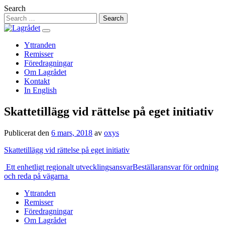
Hoppa
Search
till
innehåll
Yttranden
Remisser
Föredragningar
Om Lagrådet
Kontakt
In English
Skattetillägg vid rättelse på eget initiativ
Publicerat den
6 mars, 2018
av
oxys
Skattetillägg vid rättelse på eget initiativ
Inläggsnavigering
Ett enhetligt regionalt utvecklingsansvar
Beställaransvar för ordning
och reda på vägarna
Yttranden
Remisser
Föredragningar
Om Lagrådet