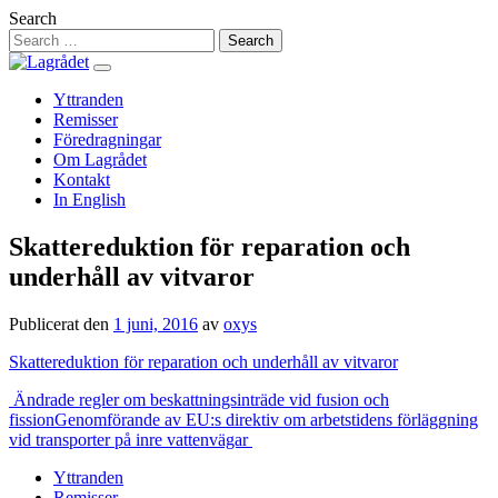
Hoppa
Search
till
innehåll
Yttranden
Remisser
Föredragningar
Om Lagrådet
Kontakt
In English
Skattereduktion för reparation och
underhåll av vitvaror
Publicerat den
1 juni, 2016
av
oxys
Skattereduktion för reparation och underhåll av vitvaror
Inläggsnavigering
Ändrade regler om beskattningsinträde vid fusion och
fission
Genomförande av EU:s direktiv om arbetstidens förläggning
vid transporter på inre vattenvägar
Yttranden
Remisser