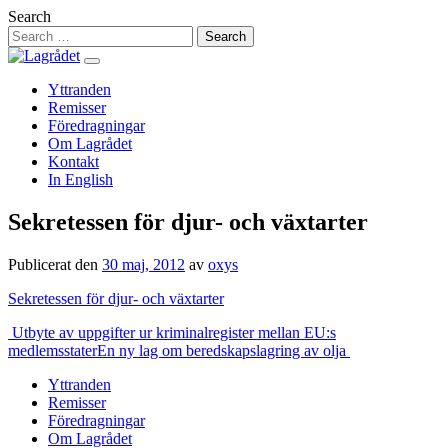
Hoppa
Search
till
innehåll
Yttranden
Remisser
Föredragningar
Om Lagrådet
Kontakt
In English
Sekretessen för djur- och växtarter
Publicerat den
30 maj, 2012
av
oxys
Sekretessen för djur- och växtarter
Inläggsnavigering
Utbyte av uppgifter ur kriminalregister mellan EU:s
medlemsstater
En ny lag om beredskapslagring av olja
Yttranden
Remisser
Föredragningar
Om Lagrådet