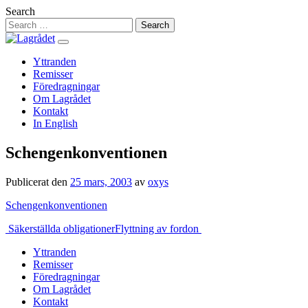
Hoppa
Search
till
innehåll
Yttranden
Remisser
Föredragningar
Om Lagrådet
Kontakt
In English
Schengenkonventionen
Publicerat den
25 mars, 2003
av
oxys
Schengenkonventionen
Inläggsnavigering
Säkerställda obligationer
Flyttning av fordon
Yttranden
Remisser
Föredragningar
Om Lagrådet
Kontakt