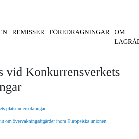
EN
REMISSER
FÖREDRAGNINGAR
OM
LAGRÅ
s vid Konkurrensverkets
ingar
ets platsundersökningar
lut om övervakningsåtgärder inom Europeiska unionen