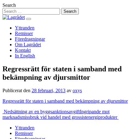
Hoppa
Search
till
innehåll
Yttranden
Remisser
Föredragningar
Om Lagrådet
Kontakt
In English
Regressrätt för staten i samband med
bekämpning av djursmittor
Publicerat den
28 februari, 2013
av
oxys
Regressrätt för staten i samband med bekämpning av djursmittor
Inläggsnavigering
Nedsättning av en byggsanktionsavgift
Ingripande mot
marknadsmissbruk vid handel med grossistenergiprodukter
Yttranden
Remisser
Föredragningar