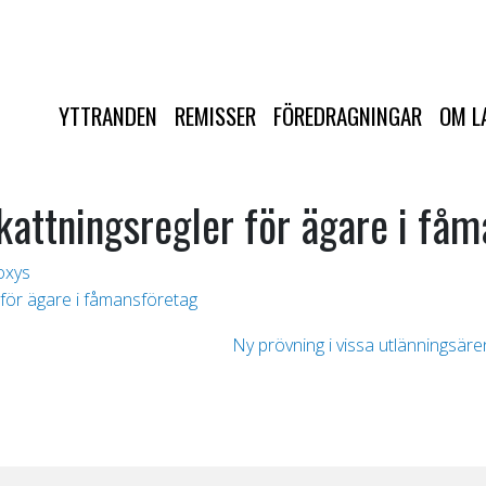
YTTRANDEN
REMISSER
FÖREDRAGNINGAR
OM L
attningsregler för ägare i fåm
oxys
för ägare i fåmansföretag
Ny prövning i vissa utlänningsär