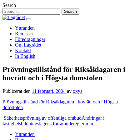
Hoppa
Search
till
innehåll
Yttranden
Remisser
Föredragningar
Om Lagrådet
Kontakt
In English
Prövningstillstånd för Riksåklagaren i
hovrätt och i Högsta domstolen
Publicerat den
11 februari, 2004
av
oxys
Prövningstillstånd för Riksåklagaren i hovrätt och i Högsta
domstolen
Inläggsnavigering
Säkerhetsprövning av offentliga ombud
Ändringar i
fastighetsbildningslagens förfaranderegler m.m.
Yttranden
Remisser