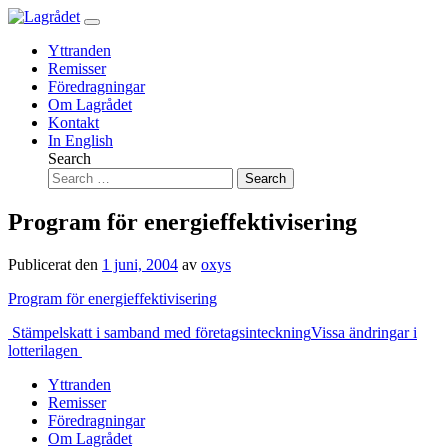
Hoppa
till
Yttranden
innehåll
Remisser
Föredragningar
Om Lagrådet
Kontakt
In English
Search
Program för energieffektivisering
Publicerat den
1 juni, 2004
av
oxys
Program för energieffektivisering
Inläggsnavigering
Stämpelskatt i samband med företagsinteckning
Vissa ändringar i
lotterilagen
Yttranden
Remisser
Föredragningar
Om Lagrådet