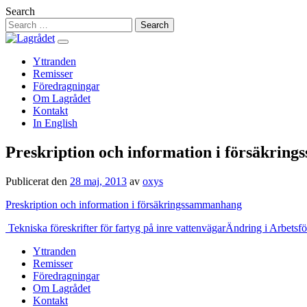
Hoppa
Search
till
innehåll
Yttranden
Remisser
Föredragningar
Om Lagrådet
Kontakt
In English
Preskription och information i försäkri
Publicerat den
28 maj, 2013
av
oxys
Preskription och information i försäkringssammanhang
Inläggsnavigering
Tekniska föreskrifter för fartyg på inre vattenvägar
Ändring i Arbetsfö
Yttranden
Remisser
Föredragningar
Om Lagrådet
Kontakt