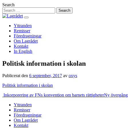
Hoppa
Search
till
innehåll
Yttranden
Remisser
Föredragningar
Om Lagrådet
Kontakt
In English
Politisk information i skolan
Publicerat den
6 september, 2017
av
oxys
Politisk information i skolan
Inläggsnavigering
Inkorporering av FNs konvention om barnets rättigheter
Ny övergångs
Yttranden
Remisser
Föredragningar
Om Lagrådet
Kontakt