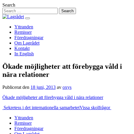
Hoppa
Search
till
innehåll
Yttranden
Remisser
Föredragningar
Om Lagrådet
Kontakt
In English
Ökade möjligheter att förebygga våld i
nära relationer
Publicerat den
18 juni, 2013
av
oxys
Ökade möjligheter att förebygga våld i nära relationer
Inläggsnavigering
Sekretess i det internationella samarbetet
Vissa skolfrågor
Yttranden
Remisser
Föredragningar
Om Lagrådet