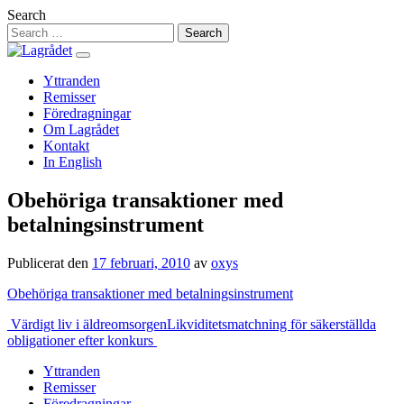
Hoppa
Search
till
innehåll
Yttranden
Remisser
Föredragningar
Om Lagrådet
Kontakt
In English
Obehöriga transaktioner med
betalningsinstrument
Publicerat den
17 februari, 2010
av
oxys
Obehöriga transaktioner med betalningsinstrument
Inläggsnavigering
Värdigt liv i äldreomsorgen
Likviditetsmatchning för säkerställda
obligationer efter konkurs
Yttranden
Remisser
Föredragningar