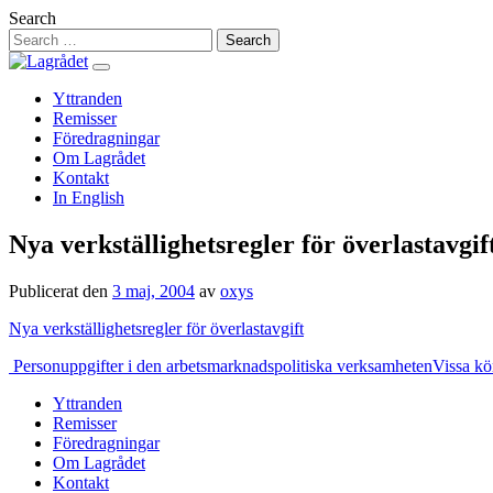
Hoppa
Search
till
innehåll
Yttranden
Remisser
Föredragningar
Om Lagrådet
Kontakt
In English
Nya verkställighetsregler för överlastavgif
Publicerat den
3 maj, 2004
av
oxys
Nya verkställighetsregler för överlastavgift
Inläggsnavigering
Personuppgifter i den arbetsmarknadspolitiska verksamheten
Vissa kö
Yttranden
Remisser
Föredragningar
Om Lagrådet
Kontakt