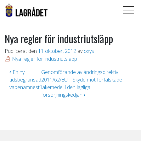
Nya regler för industriutsläpp
Publicerat den
11 oktober, 2012
av
oxys
Nya regler för industriutsläpp
Inläggsnavigering
En ny
Genomförande av ändringsdirektiv
tidsbegränsad
2011/62/EU – Skydd mot förfalskade
vapenamnesti
läkemedel i den lagliga
försörjningskedjan