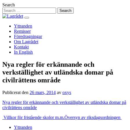
Hoppa
Search
till
innehåll
Yttranden
Remisser
Föredragningar
Om Lagrådet
Kontakt
In English
Nya regler för erkännande och
verkställighet av utländska domar på
civilrättens område
Publicerat den
26 mars, 2014
av
oxys
Nya regler för erkännande och verkställighet av utländska domar på
civilrättens område
Inläggsnavigering
Villkor för fristående skolor m.m.
Översyn av riksdagsordningen
Yttranden