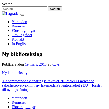
Hoppa
Search
till
innehåll
Yttranden
Remisser
Föredragningar
Om Lagrådet
Kontakt
In English
Ny bibliotekslag
Publicerat den
19 mars, 2013
av
oxys
Ny bibliotekslag
Inläggsnavigering
Genomförande av ändringsdirektivet 2012/26/EU avseende
säkerhetsövervakning av läkemedel
Patientrörlighet i EU – förslag
till ny lagstiftning
Yttranden
Remisser
Föredragningar