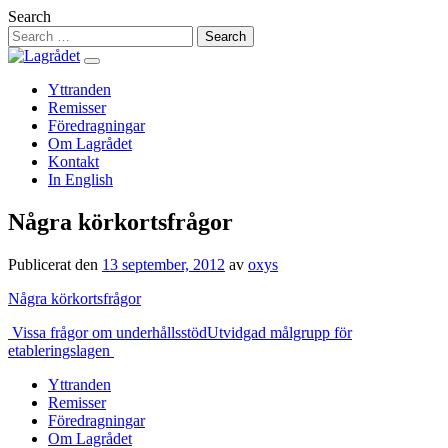
Hoppa
Search
till
innehåll
Yttranden
Remisser
Föredragningar
Om Lagrådet
Kontakt
In English
Några körkortsfrågor
Publicerat den
13 september, 2012
av
oxys
Några körkortsfrågor
Inläggsnavigering
Vissa frågor om underhållsstöd
Utvidgad målgrupp för
etableringslagen
Yttranden
Remisser
Föredragningar
Om Lagrådet