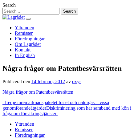
Hoppa
Search
till
innehåll
Yttranden
Remisser
Föredragningar
Om Lagrådet
Kontakt
In English
Några frågor om Patentbesvärsrätten
Publicerat den
14 februari, 2012
av
oxys
Några frågor om Patentbesvärsrätten
Inläggsnavigering
Tredje inremarknadspaketet för el och naturgas – vissa
genomförandeåtgärder
Diskriminering som har samband med kön i
fråga om försäkringstjänster
Yttranden
Remisser
Föredragningar