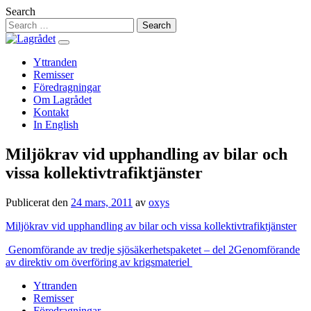
Hoppa
Search
till
innehåll
Yttranden
Remisser
Föredragningar
Om Lagrådet
Kontakt
In English
Miljökrav vid upphandling av bilar och
vissa kollektivtrafiktjänster
Publicerat den
24 mars, 2011
av
oxys
Miljökrav vid upphandling av bilar och vissa kollektivtrafiktjänster
Inläggsnavigering
Genomförande av tredje sjösäkerhetspaketet – del 2
Genomförande
av direktiv om överföring av krigsmateriel
Yttranden
Remisser
Föredragningar