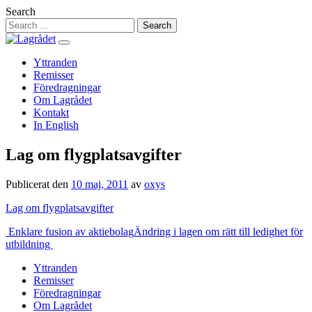
Hoppa
Search
till
innehåll
Yttranden
Remisser
Föredragningar
Om Lagrådet
Kontakt
In English
Lag om flygplatsavgifter
Publicerat den
10 maj, 2011
av
oxys
Lag om flygplatsavgifter
Inläggsnavigering
Enklare fusion av aktiebolag
Ändring i lagen om rätt till ledighet för
utbildning
Yttranden
Remisser
Föredragningar
Om Lagrådet