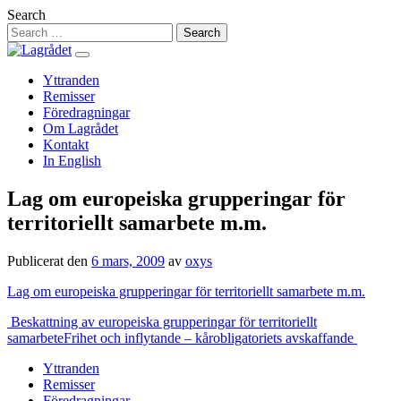
Hoppa
Search
till
innehåll
Yttranden
Remisser
Föredragningar
Om Lagrådet
Kontakt
In English
Lag om europeiska grupperingar för
territoriellt samarbete m.m.
Publicerat den
6 mars, 2009
av
oxys
Lag om europeiska grupperingar för territoriellt samarbete m.m.
Inläggsnavigering
Beskattning av europeiska grupperingar för territoriellt
samarbete
Frihet och inflytande – kårobligatoriets avskaffande
Yttranden
Remisser
Föredragningar