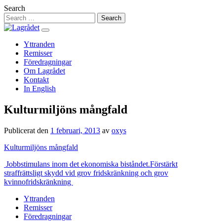
Hoppa
Search
till
innehåll
Yttranden
Remisser
Föredragningar
Om Lagrådet
Kontakt
In English
Kulturmiljöns mångfald
Publicerat den
1 februari, 2013
av
oxys
Kulturmiljöns mångfald
Inläggsnavigering
Jobbstimulans inom det ekonomiska biståndet.
Förstärkt
straffrättsligt skydd vid grov fridskränkning och grov
kvinnofridskränkning
Yttranden
Remisser
Föredragningar