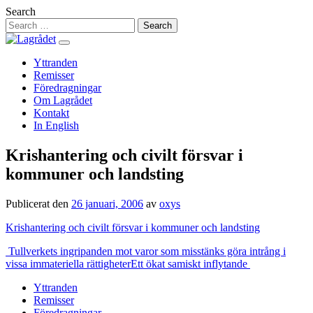
Hoppa
Search
till
innehåll
Yttranden
Remisser
Föredragningar
Om Lagrådet
Kontakt
In English
Krishantering och civilt försvar i
kommuner och landsting
Publicerat den
26 januari, 2006
av
oxys
Krishantering och civilt försvar i kommuner och landsting
Inläggsnavigering
Tullverkets ingripanden mot varor som misstänks göra intrång i
vissa immateriella rättigheter
Ett ökat samiskt inflytande
Yttranden
Remisser
Föredragningar