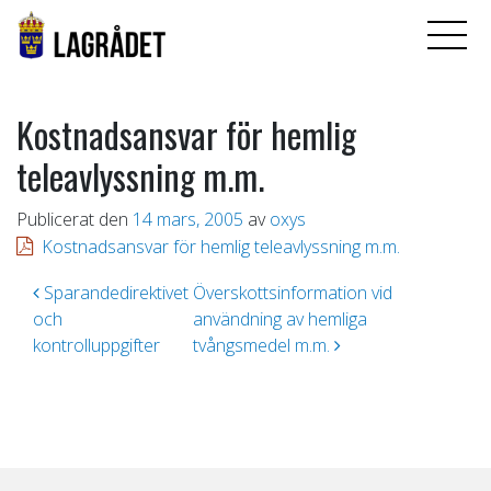
Kostnadsansvar för hemlig
teleavlyssning m.m.
Publicerat den
14 mars, 2005
av
oxys
Kostnadsansvar för hemlig teleavlyssning m.m.
Inläggsnavigering
Sparandedirektivet
Överskottsinformation vid
och
användning av hemliga
kontrolluppgifter
tvångsmedel m.m.