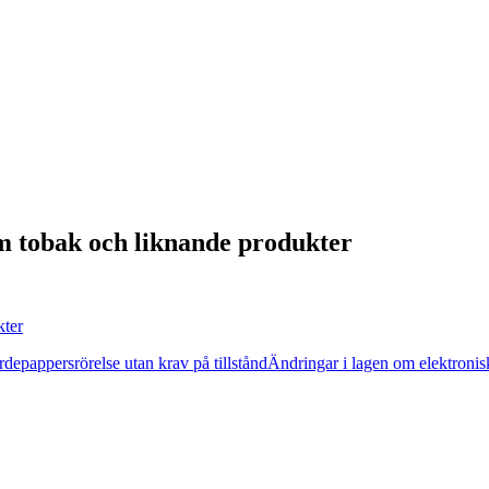
m tobak och liknande produkter
kter
rdepappersrörelse utan krav på tillstånd
Ändringar i lagen om elektroni