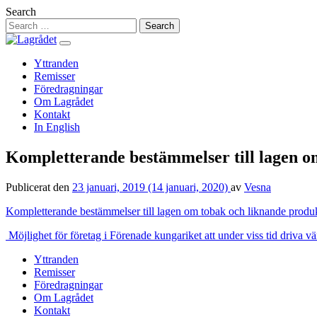
Hoppa
Search
till
innehåll
Yttranden
Remisser
Föredragningar
Om Lagrådet
Kontakt
In English
Kompletterande bestämmelser till lagen o
Publicerat den
23 januari, 2019
(14 januari, 2020)
av
Vesna
Kompletterande bestämmelser till lagen om tobak och liknande produ
Inläggsnavigering
Möjlighet för företag i Förenade kungariket att under viss tid driva vä
Yttranden
Remisser
Föredragningar
Om Lagrådet
Kontakt