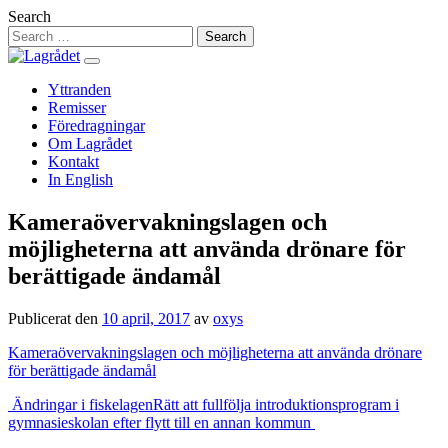
Hoppa
Search
till
innehåll
Yttranden
Remisser
Föredragningar
Om Lagrådet
Kontakt
In English
Kameraövervakningslagen och
möjligheterna att använda drönare för
berättigade ändamål
Publicerat den
10 april, 2017
av
oxys
Kameraövervakningslagen och möjligheterna att använda drönare
för berättigade ändamål
Inläggsnavigering
Ändringar i fiskelagen
Rätt att fullfölja introduktionsprogram i
gymnasieskolan efter flytt till en annan kommun