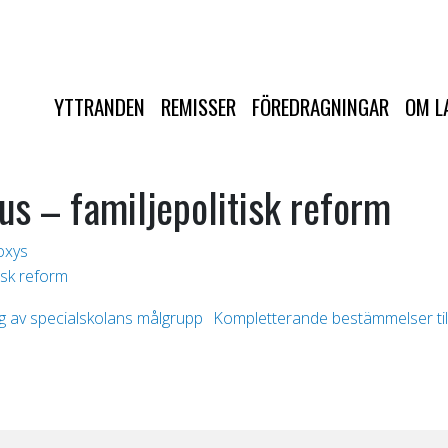
YTTRANDEN
REMISSER
FÖREDRAGNINGAR
OM L
s – familjepolitisk reform
oxys
isk reform
ng av specialskolans målgrupp
Kompletterande bestämmelser till