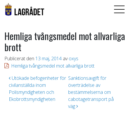
Hemliga tvångsmedel mot allvarliga
brott
Publicerat den
13 maj, 2014
av
oxys
Hemliga tvångsmedel mot allvarliga brott
Inläggsnavigering
Utökade befogenheter för
Sanktionsavgift för
civilanställda inom
överträdelse av
Polismyndigheten och
bestämmelserna om
Ekobrottsmyndigheten
cabotagetransport på
väg