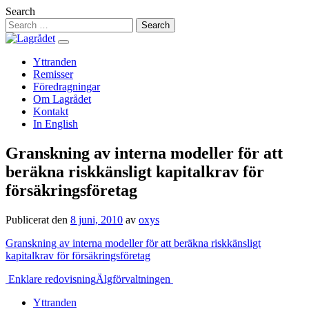
Hoppa
Search
till
innehåll
Yttranden
Remisser
Föredragningar
Om Lagrådet
Kontakt
In English
Granskning av interna modeller för att
beräkna riskkänsligt kapitalkrav för
försäkringsföretag
Publicerat den
8 juni, 2010
av
oxys
Granskning av interna modeller för att beräkna riskkänsligt
kapitalkrav för försäkringsföretag
Inläggsnavigering
Enklare redovisning
Älgförvaltningen
Yttranden