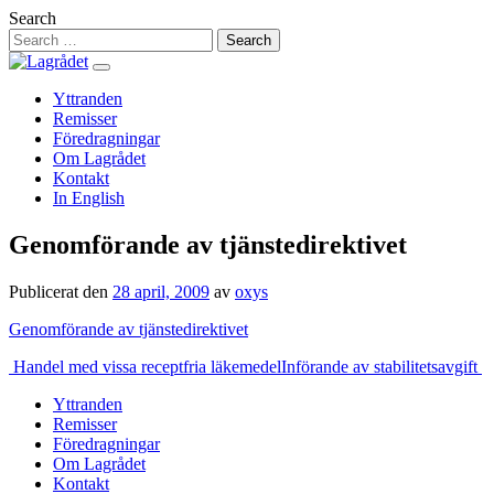
Hoppa
Search
till
innehåll
Yttranden
Remisser
Föredragningar
Om Lagrådet
Kontakt
In English
Genomförande av tjänstedirektivet
Publicerat den
28 april, 2009
av
oxys
Genomförande av tjänstedirektivet
Inläggsnavigering
Handel med vissa receptfria läkemedel
Införande av stabilitetsavgift
Yttranden
Remisser
Föredragningar
Om Lagrådet
Kontakt