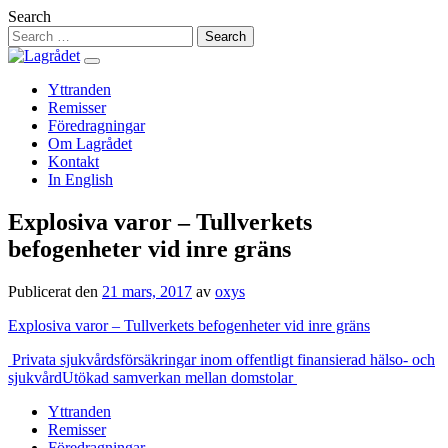
Hoppa
Search
till
innehåll
Yttranden
Remisser
Föredragningar
Om Lagrådet
Kontakt
In English
Explosiva varor – Tullverkets
befogenheter vid inre gräns
Publicerat den
21 mars, 2017
av
oxys
Explosiva varor – Tullverkets befogenheter vid inre gräns
Inläggsnavigering
Privata sjukvårdsförsäkringar inom offentligt finansierad hälso- och
sjukvård
Utökad samverkan mellan domstolar
Yttranden
Remisser
Föredragningar