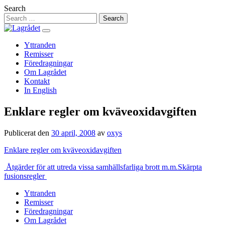
Hoppa
Search
till
innehåll
Yttranden
Remisser
Föredragningar
Om Lagrådet
Kontakt
In English
Enklare regler om kväveoxidavgiften
Publicerat den
30 april, 2008
av
oxys
Enklare regler om kväveoxidavgiften
Inläggsnavigering
Åtgärder för att utreda vissa samhällsfarliga brott m.m.
Skärpta
fusionsregler
Yttranden
Remisser
Föredragningar
Om Lagrådet